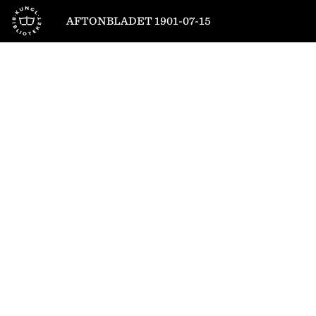
Till startsidan
AFTONBLADET 1901-07-15
1
/
4