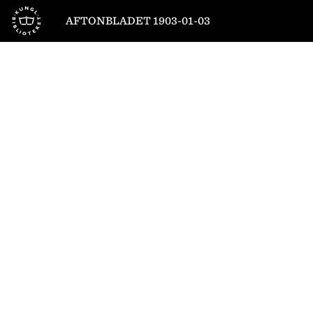
Till startsidan
AFTONBLADET 1903-01-03
1
/
6