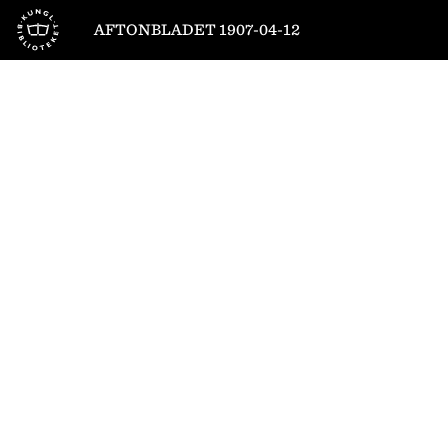
Till startsidan
AFTONBLADET 1907-04-12
1
/
8