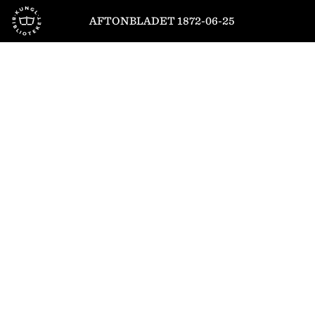
Till startsidan
AFTONBLADET 1872-06-25
1
/
4