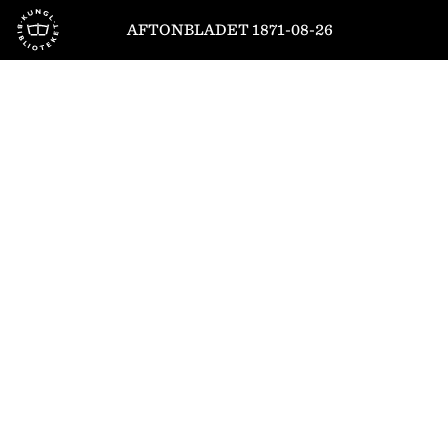
Till startsidan
AFTONBLADET 1871-08-26
1
/
4