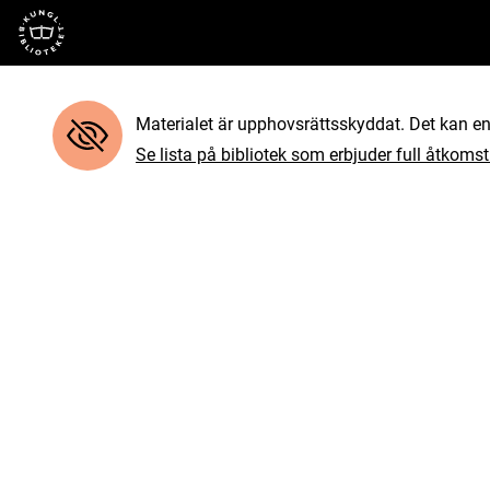
Till startsidan
Materialet är upphovsrättsskyddat. Det kan end
Se lista på bibliotek som erbjuder full åtkomst