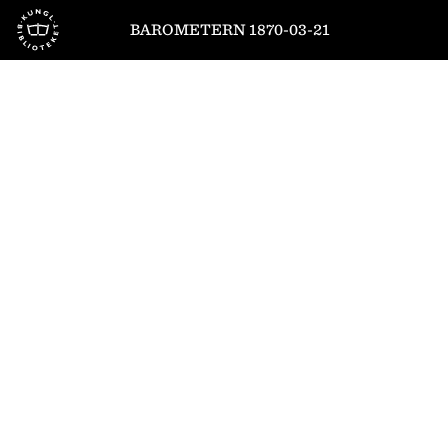
Till startsidan
BAROMETERN 1870-03-21
1
/
2