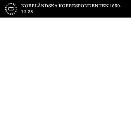
Till startsidan
NORRLÄNDSKA KORRESPONDENTEN 1859-
12-28
1
/
4