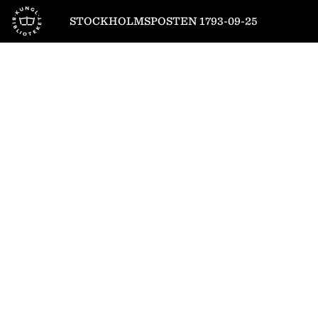
Till startsidan
STOCKHOLMSPOSTEN 1793-09-25
1
/
4