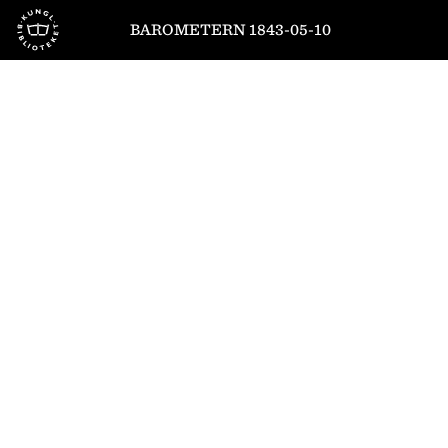
Till startsidan
BAROMETERN 1843-05-10
1
/
4