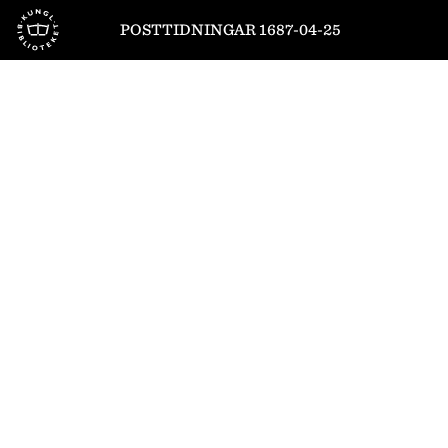
Till startsidan
POSTTIDNINGAR 1687-04-25
1
/
1