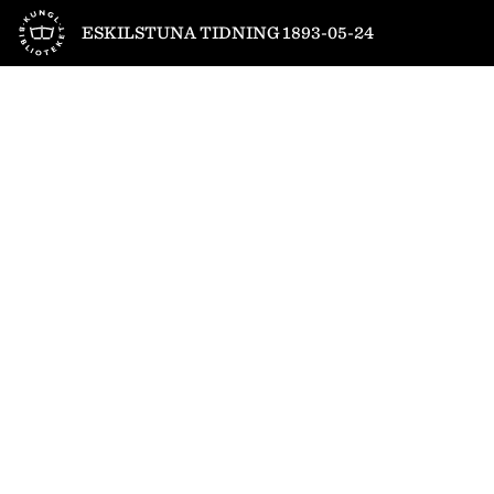
Till startsidan
ESKILSTUNA TIDNING 1893-05-24
1
/
4