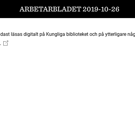
ARBETARBLADET 2019-10-26
ast läsas digitalt på Kungliga biblioteket och på ytterligare någ