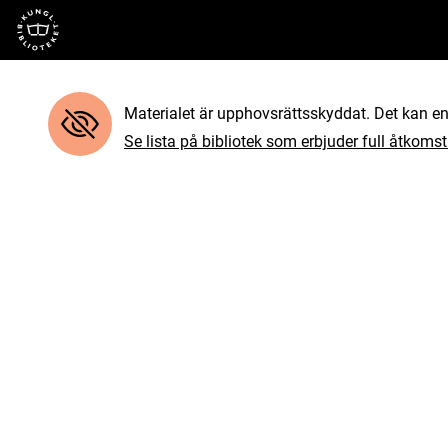
Till startsidan
Materialet är upphovsrättsskyddat. Det kan end
Se lista på bibliotek som erbjuder full åtkomst