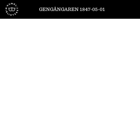
Till startsidan
GENGÅNGAREN 1847-05-01
1
/
4