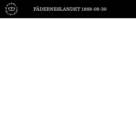
Till startsidan
FÄDERNESLANDET 1868-09-30
1
/
4