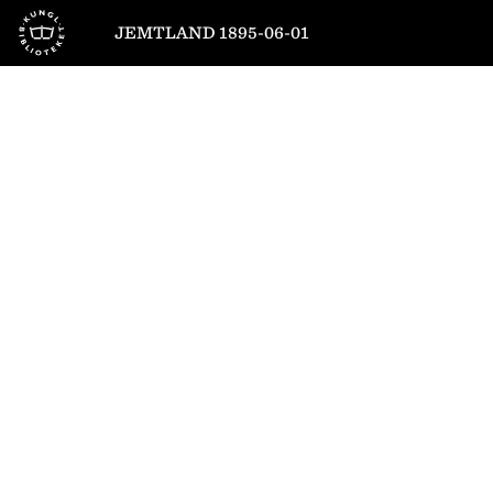
Till startsidan
JEMTLAND 1895-06-01
1
/
4