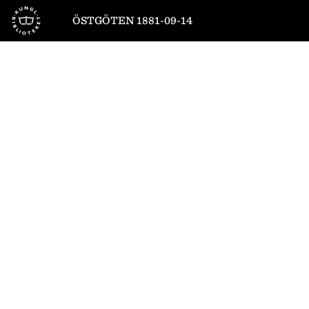
Till startsidan
ÖSTGÖTEN 1881-09-14
1
/
4