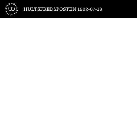
Till startsidan
HULTSFREDSPOSTEN 1902-07-18
1
/
4