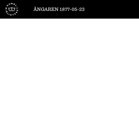
Till startsidan
ÅNGAREN 1877-05-23
1
/
1