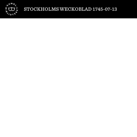
Till startsidan
STOCKHOLMS WECKOBLAD 1745-07-13
1
/
2