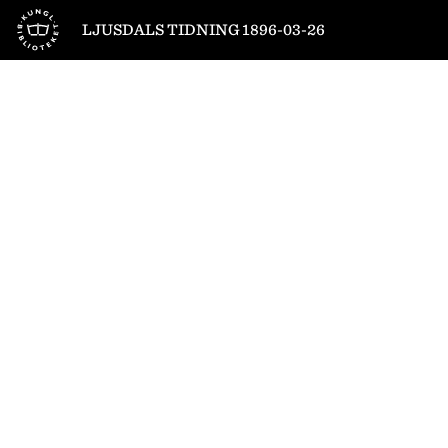
Till startsidan
LJUSDALS TIDNING 1896-03-26
1
/
4