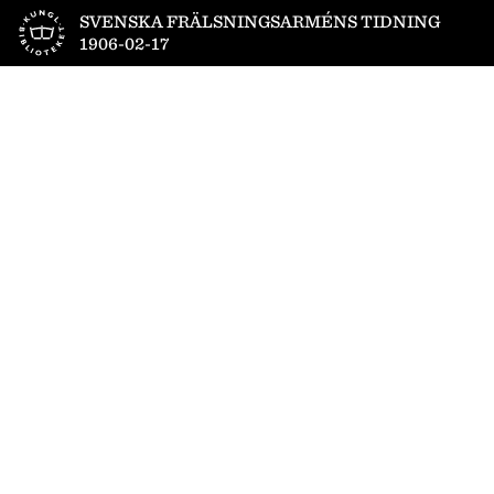
Till startsidan
SVENSKA FRÄLSNINGSARMÉNS TIDNING
1906-02-17
1
/
8