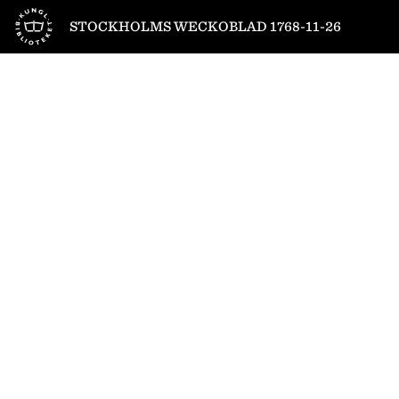
Till startsidan
STOCKHOLMS WECKOBLAD 1768-11-26
1
/
4