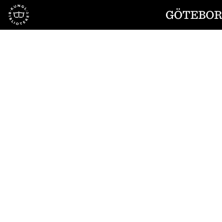
Till startsidan
GÖTEBORG
1
/
14