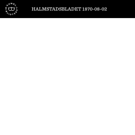
Till startsidan
HALMSTADSBLADET 1870-08-02
1
/
4