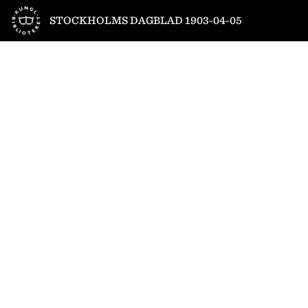
Till startsidan
STOCKHOLMS DAGBLAD 1903-04-05
1
/
9