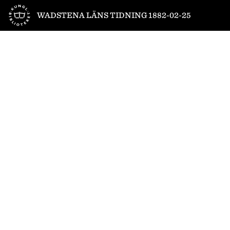
Till startsidan
WADSTENA LÄNS TIDNING 1882-02-25
1
/
4