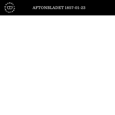
Till startsidan
AFTONBLADET 1857-01-23
1
/
4