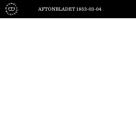
Till startsidan
AFTONBLADET 1853-03-04
1
/
4