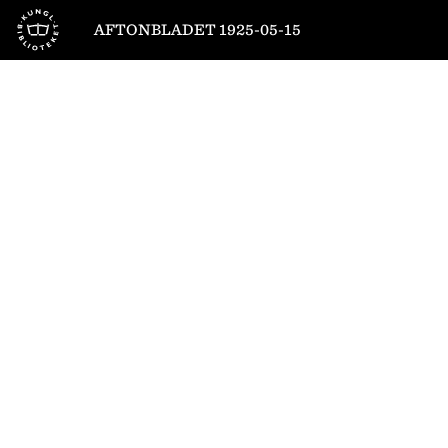
Till startsidan
AFTONBLADET 1925-05-15
1
/
36