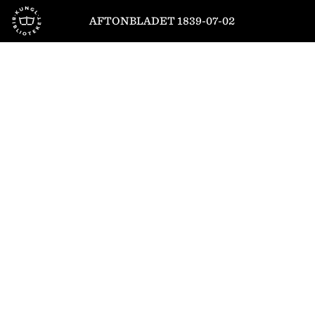
Till startsidan
AFTONBLADET 1839-07-02
1
/
4