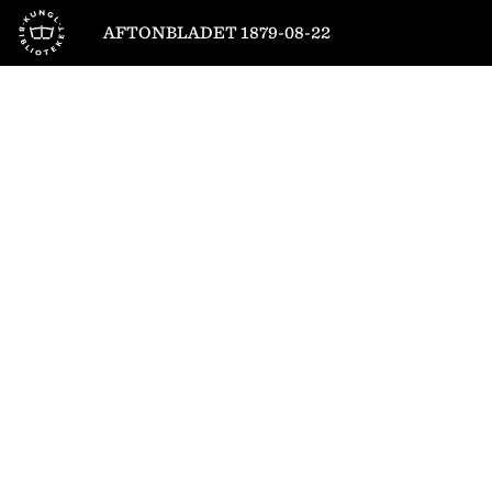
Till startsidan
AFTONBLADET 1879-08-22
1
/
4