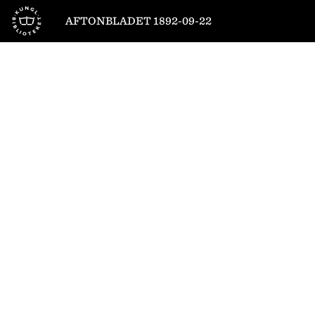
Till startsidan
AFTONBLADET 1892-09-22
1
/
4