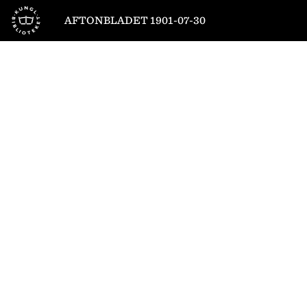
Till startsidan
AFTONBLADET 1901-07-30
1
/
4