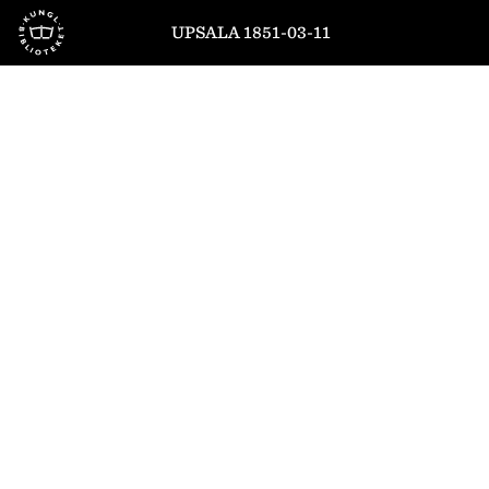
Till startsidan
UPSALA 1851-03-11
1
/
4