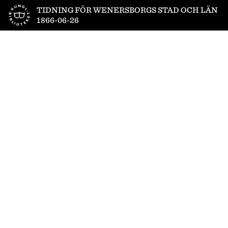
Till startsidan
TIDNING FÖR WENERSBORGS STAD OCH LÄN
1866-06-26
1
/
4