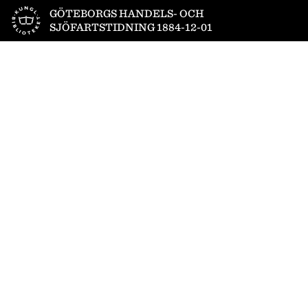
Till startsidan
GÖTEBORGS HANDELS- OCH
SJÖFARTSTIDNING 1884-12-01
1
/
4