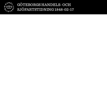
Till startsidan
GÖTEBORGS HANDELS- OCH
SJÖFARTSTIDNING 1848-02-17
1
/
4