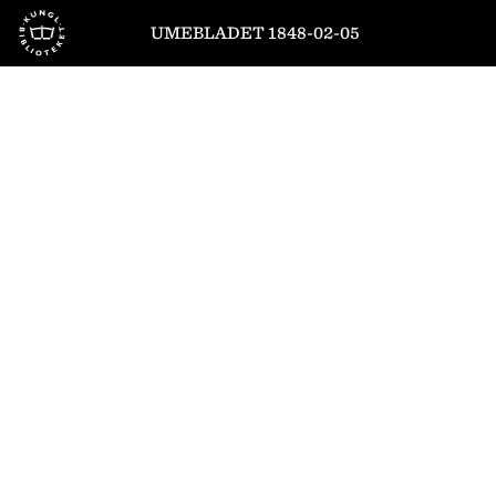
Till startsidan
UMEBLADET 1848-02-05
1
/
4