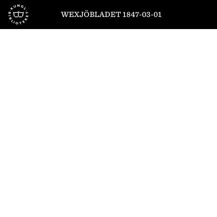
Till startsidan
WEXJÖBLADET 1847-03-01
1
/
4