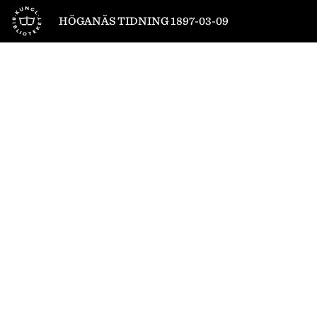
Till startsidan
HÖGANÄS TIDNING 1897-03-09
1
/
4