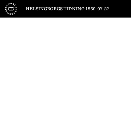
Till startsidan
HELSINGBORGS TIDNING 1869-07-27
1
/
4