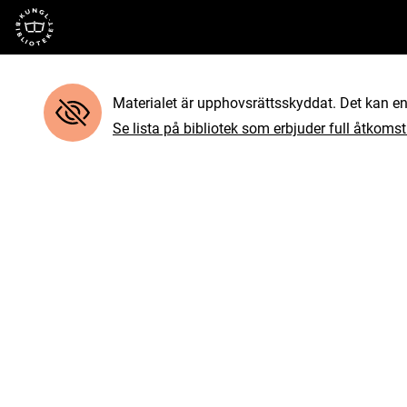
Till startsidan
Materialet är upphovsrättsskyddat. Det kan end
Se lista på bibliotek som erbjuder full åtkomst