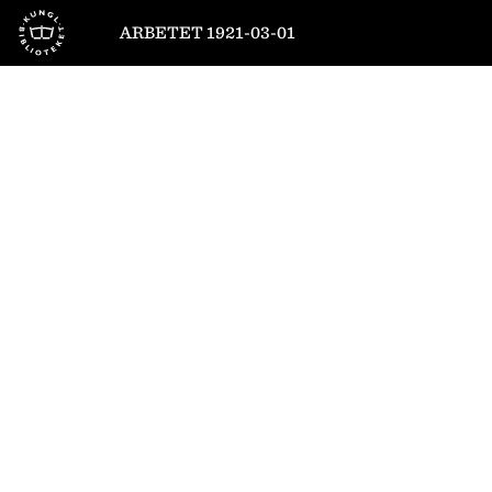
Till startsidan
ARBETET 1921-03-01
1
/
10