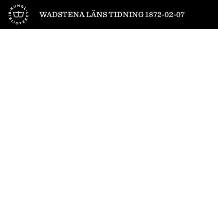
Till startsidan
WADSTENA LÄNS TIDNING 1872-02-07
1
/
4