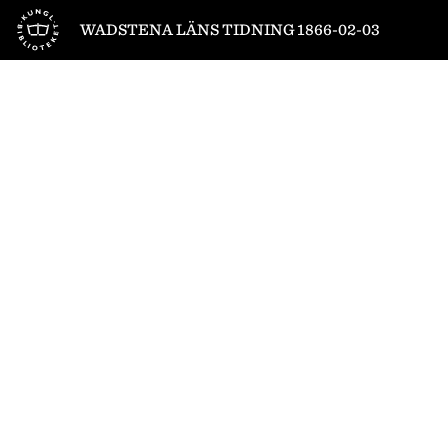
Till startsidan
WADSTENA LÄNS TIDNING 1866-02-03
1
/
4