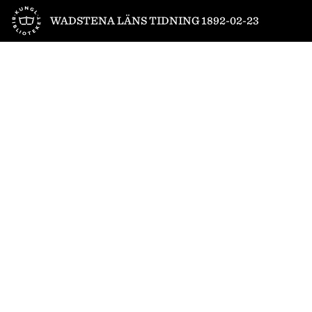
Till startsidan
WADSTENA LÄNS TIDNING 1892-02-23
1
/
4