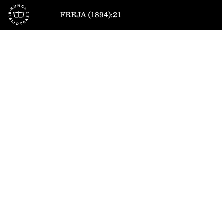
Till startsidan
FREJA (1894):21
1
/
14