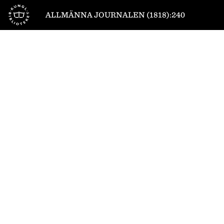
Till startsidan
ALLMÄNNA JOURNALEN (1818):240
1
/
4