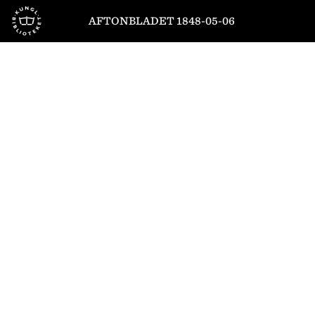
Till startsidan
AFTONBLADET 1848-05-06
1
/
4